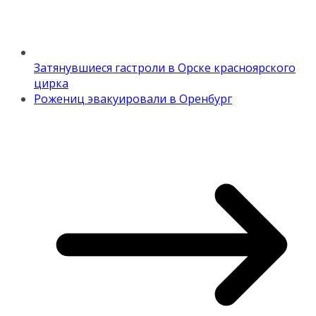
Затянувшиеся гастроли в Орске красноярского
цирка
Рожениц эвакуировали в Оренбург