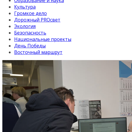
Образование и наука
Культура
Громкое дело
Дорожный PROсвет
Экология
Безопасность
Национальные проекты
День Победы
Восточный маршрут