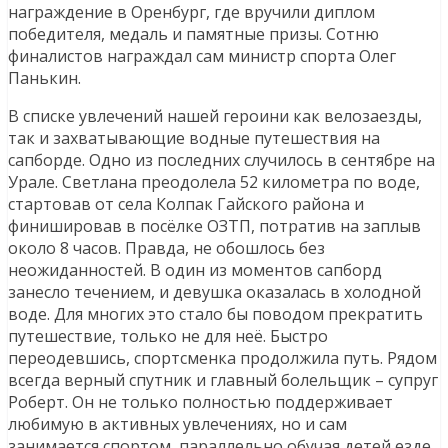
награждение в Оренбург, где вручили диплом
победителя, медаль и памятные призы. Сотню
финалистов награждал сам министр спорта Олег
Панькин.
В списке увлечений нашей героини как велозаезды,
так и захватывающие водные путешествия на
сапборде. Одно из последних случилось в сентябре на
Урале. Светлана преодолела 52 километра по воде,
стартовав от села Колпак Гайского района и
финишировав в посёлке ОЗТП, потратив на заплыв
около 8 часов. Правда, не обошлось без
неожиданностей. В один из моментов сапборд
занесло течением, и девушка оказалась в холодной
воде. Для многих это стало бы поводом прекратить
путешествие, только не для неё. Быстро
переодевшись, спортсменка продолжила путь. Рядом
всегда верный спутник и главный болельщик – супруг
Роберт. Он не только полностью поддерживает
любимую в активных увлечениях, но и сам
занимается спортом, параллельно обучая детей езде