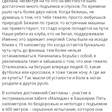
сделала, несмотря на то что на местности было
достаточно много подъёмов и спусков. По времени
ушло чуть более двух часов. Когда бежишь, не
думаешь о том, что тебе тяжело, просто любуешься
природой. Бежали по трассе: то встречные машины
нас приветствуют, то стадо коров попадётся на пути.
Наши ребята из клуба, кто не бегал, поддерживали.
Именно это заряжает энергией. Силы были на исходе
ближе к 19 километру. Но когда остаётся буквально
чуть-чуть до финиша, тем более нельзя
останавливаться. Начиналась борьба с собой, я
увеличивала темп и забывала о том, что мне тяжело.
Отвлекалась на бегущих впереди людей. О, какая
футболка или кроссовки, я тоже такие хочу. А где же
их купить? Так мысли об усталости и боли в ногах
уходили в другое русло.
В копилке достижений Светланы – участие в
экстремальном забеге «Малидак» в Башкирии. Пять
километров по бездорожью и непогоде с подъёмом
в 600 метров – серьёзное испытание, которое она