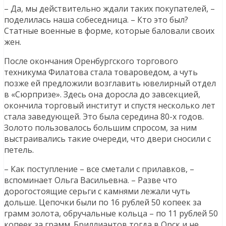
– Да, мы действительно ждали таких покупателей, –
поделилась наша собеседница. – Кто это был?
Статные военные в форме, которые баловали своих
жен.
После окончания Оренбургского торгового
техникума Филатова стала товароведом, а чуть
позже ей предложили возглавить ювелирный отдел
в «Сюрпризе». Здесь она доросла до завсекцией,
окончила торговый институт и спустя несколько лет
стала заведующей. Это была середина 80-х годов.
Золото пользовалось большим спросом, за ним
выстраивались такие очереди, что двери сносили с
петель.
– Как поступление – все сметали с прилавков, –
вспоминает Ольга Васильевна. – Разве что
дорогостоящие серьги с камнями лежали чуть
дольше. Цепочки были по 16 рублей 50 копеек за
грамм золота, обручальные кольца – по 11 рублей 50
копеек за грамм. Бриллиантов тогда в Орск и не