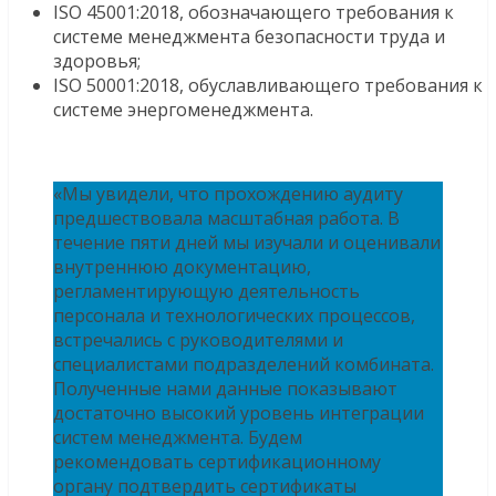
ISO 45001:2018, обозначающего требования к
системе менеджмента безопасности труда и
здоровья;
ISO 50001:2018, обуславливающего требования к
системе энергоменеджмента.
«Мы увидели, что прохождению аудиту
предшествовала масштабная работа. В
течение пяти дней мы изучали и оценивали
внутреннюю документацию,
регламентирующую деятельность
персонала и технологических процессов,
встречались с руководителями и
специалистами подразделений комбината.
Полученные нами данные показывают
достаточно высокий уровень интеграции
систем менеджмента. Будем
рекомендовать сертификационному
органу подтвердить сертификаты