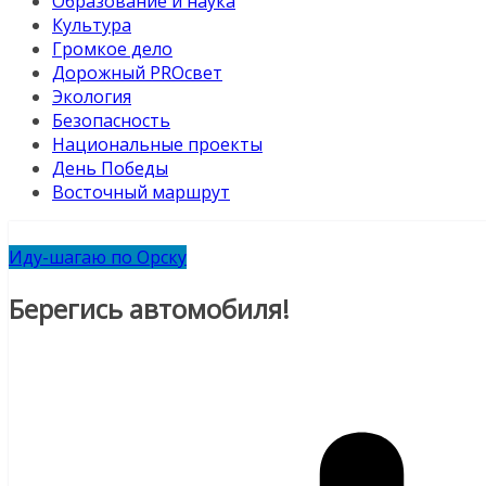
Образование и наука
Культура
Громкое дело
Дорожный PROсвет
Экология
Безопасность
Национальные проекты
День Победы
Восточный маршрут
Иду-шагаю по Орску
Берегись автомобиля!