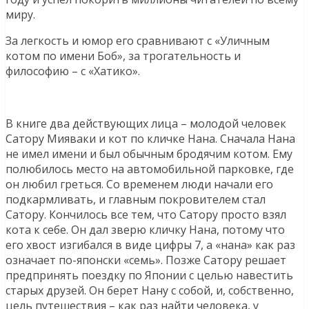
миру.
За легкость и юмор его сравнивают с «Уличным
котом по имени Боб», за трогательность и
философию – с «Хатико».
В книге два действующих лица – молодой человек
Сатору Мияваки и кот по кличке Нана. Сначала Нана
не имел имени и был обычным бродячим котом. Ему
полюбилось место на автомобильной парковке, где
он любил греться. Со временем люди начали его
подкармливать, и главным покровителем стал
Сатору. Кончилось все тем, что Сатору просто взял
кота к себе. Он дал зверю кличку Нана, потому что
его хвост изгибался в виде цифры 7, а «нана» как раз
означает по-японски «семь». Позже Сатору решает
предпринять поездку по Японии с целью навестить
старых друзей. Он берет Нану с собой, и, собственно,
цель путешествия – как раз найти человека, у