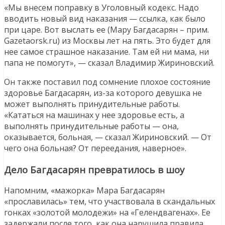
«Мы внесем поправку в Уголовный кодекс. Надо
вводить новый вид наказания — ссылка, как было
при царе. Вот выслать ее (Мару Багдасарян – прим.
Gazetaorsk.ru) из Москвы лет на пять. Это будет для
нее самое страшное наказание. Там ей ни мама, ни
папа не помогут», — сказал Владимир Жириновский.
Он также поставил под сомнение плохое состояние
здоровье Багдасарян, из-за которого девушка не
может выполнять принудительные работы.
«Кататься на машинах у нее здоровье есть, а
выполнять принудительные работы — она,
оказывается, больная, — сказал Жириновский. — От
чего она больная? От переедания, наверное».
Дело Багдасарян превратилось в шоу
Напомним, «мажорка» Мара Багдасарян
«прославилась» тем, что участвовала в скандальных
гонках «золотой молодежи» на «Гелендвагенах». Ее
задержали после того, как она нарушила правила