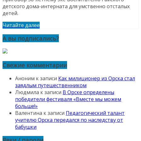
детского дома-интерната для умственно отсталых
детей.
Читайте далее
А вы подписались?
Свежие комментарии
Аноним
к записи
Как милиционер из Орска стал
заядлым путешественником
Людмила
к записи
В Орске определены
победители фестиваля «Вместе мы можем
больше!»
Валентина
к записи
Педагогический талант
учителю Орска передался по наследству от
бабушки
Явки / пароли