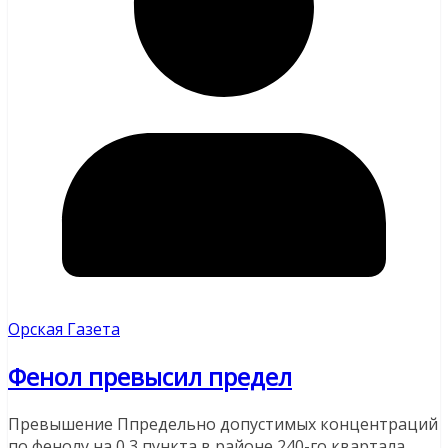
Орская Газета
Фенол превысил предел
Превышение Ппредельно допустимых концентраций
по фенолу на 0,3 пункта в районе 240-го квартала