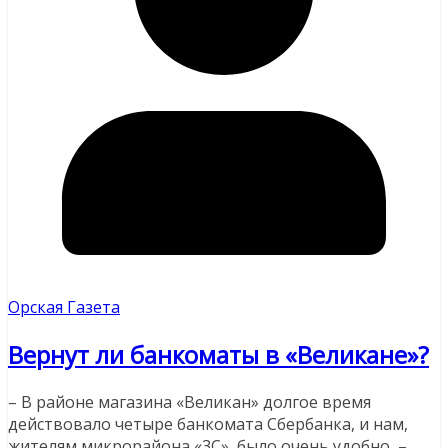
Орская Газета
Вернут ли банкоматы в «Великане»?
– В районе магазина «Великан» долгое время
действовало четыре банкомата Сбербанка, и нам,
жителям микрорайона «3С», было очень удобно, –